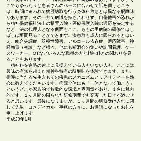
こでもゆったりと患者さんのペースに合わせて話を伺うところ
は、時間に追われて病歴聴取を行う身体科救急とは異なる醍醐味
があります。その一方で病識を持ち合わせず、自傷他害の恐れか
ら精神保健福祉法上の措置入院・医療保護入院の適応を決定する
など、法の代理人となる側面もここ、ももの里病院の研修ではし
ばしば垣間見ることができます。疾患群も成人に限られるとはい
え、統合失調症、双極性障害、アルコール依存症、適応障害、神
経梅毒（初診）など様々。他にも断酒会の集いや訪問看護、ケー
スワーカー、OTなどいろんな職種の方と精神科との関わりを見
ることもあります。
精神科を進路の途上に見据えている人もいない人も、ここには
興味の有無を越えた精神科特有の醍醐味を体験できます。また、
指導に当たる先生方もその疾患のメカニズムとリアリティーを熱
心に教えてくださいます。病院全体にも「一体となって働こう」
というどこか家族的で牧歌的な環境と雰囲気があり、まさに魅力
的です。１ヶ月間の限られた研修期間でも充実した日々が過ごせ
ると思います。最後になりますが、１ヶ月間の研修受け入れに関
して先生・コメディカル・事務の方々に、お世話になったお礼を
申し上げます。
平成23年1月